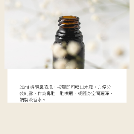
20ml 透明鼻噴瓶，按壓即可噴出水霧，方便分
裝純露，作為鼻腔口腔噴瓶，或隨身空間灑淨、
調製淡香水。