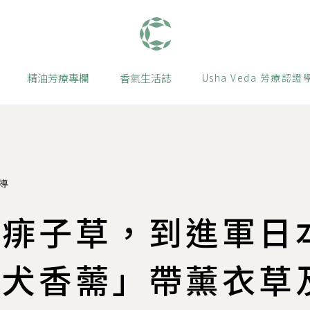
肯園 Canjune
精油芳療專欄
香氣生活誌
Usha Veda 芳療認證
導
然痱子草，到進軍日
「犬香薷」帶薰衣草