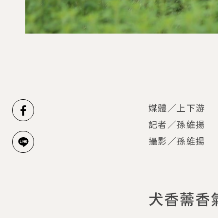
媒體／上下游
記者／孫維揚
攝影／孫維揚
犬香薷香