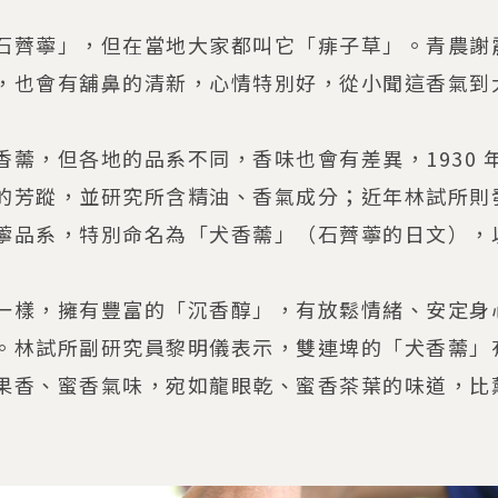
石薺薴」，但在當地大家都叫它「痱子草」。青農謝
，也會有舖鼻的清新，心情特別好，從小聞這香氣到
香薷，但各地的品系不同，香味也會有差異，1930 
的芳蹤，並研究所含精油、香氣成分；近年林試所則
薴品系，特別命名為「犬香薷」（石薺薴的日文），
一樣，擁有豐富的「沉香醇」，有放鬆情緒、安定身
。林試所副研究員黎明儀表示，雙連埤的「犬香薷」
果香、蜜香氣味，宛如龍眼乾、蜜香茶葉的味道，比