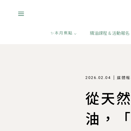
精油課程 & 活動報名
✨本月焦點 ⌵
香氣情報
/
媒體報導
2026.02.04
媒體報
從天
油，