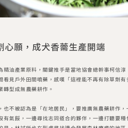
劑心願，成犬香薷生產開端
為精油產業原料，關鍵推手是當地協會總幹事柯信淳
間看見戶外田間噴藥，感嘆「這裡能不再有除草劑有
業轉型成無農藥耕作。
，也不被認為是「在地居民」，要推廣無農藥耕作，
沒有氣餒，一邊尋找志同道合的夥伴，一邊打聽要種
的是，林試所也在到處尋找適合發展森林療癒的地區