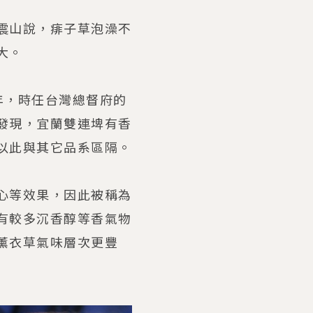
震山說，痱子草泡澡不
大。
年，時任台灣總督府的
發現，宜蘭雙連埤有香
以此與其它品系區隔。
心等效果，因此被稱為
有較多沉香醇等香氣物
薰衣草氣味層次更豐