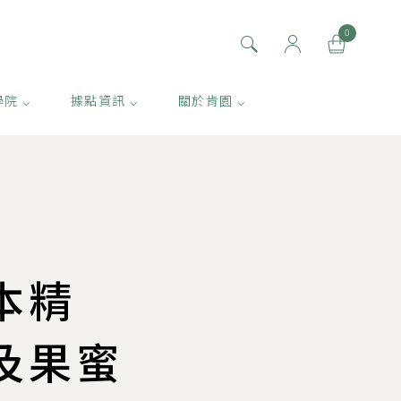
0
學院 ⌵
據點資訊 ⌵
關於肯園 ⌵
本精
及果蜜