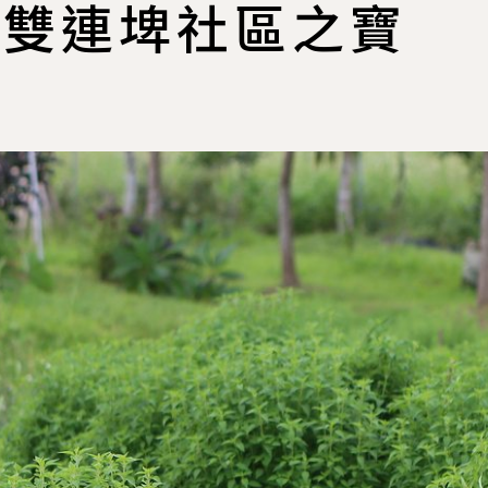
成雙連埤社區之寶