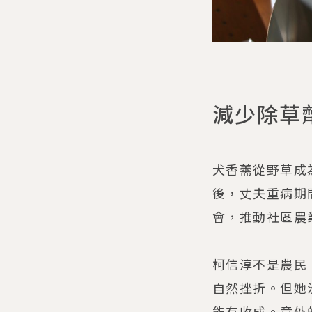
減少除草
犬香薷從野草成
後，丈夫重病期
會，推動社區農
柯信淳不是農民
自然挫折。但她
能有收成。意外