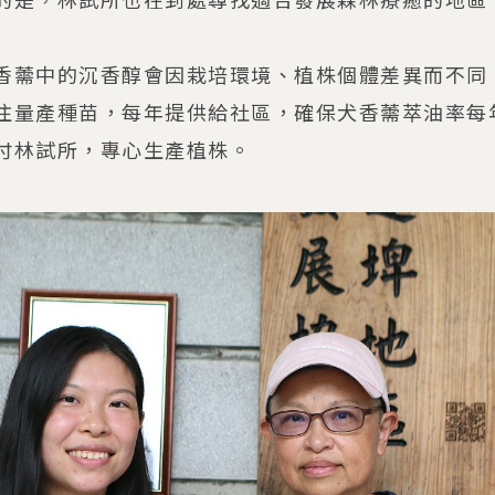
香薷中的沉香醇會因栽培環境、植株個體差異而不同
注量產種苗，每年提供給社區，確保犬香薷萃油率每
付林試所，專心生產植株。