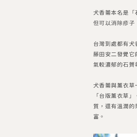
犬香薷本名是「
但可以消除疹子
台灣到處都有犬
藤田安二發覺它
氣較濃郁的石薺
犬香薷與薰衣草
「台版薰衣草」
質，還有溫潤的
富。