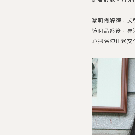
黎明儀解釋，犬
這個品系後，專
心把保種任務交