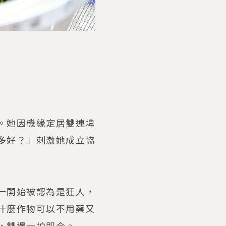
。她因機緣定居雙連埤
多好？」刺激她成立協
一開始被認為是狂人，
什麼作物可以不用藥又
，雙邊一拍即合。