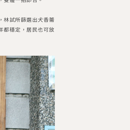
，林試所篩選出犬香薷
年都穩定，居民也可放