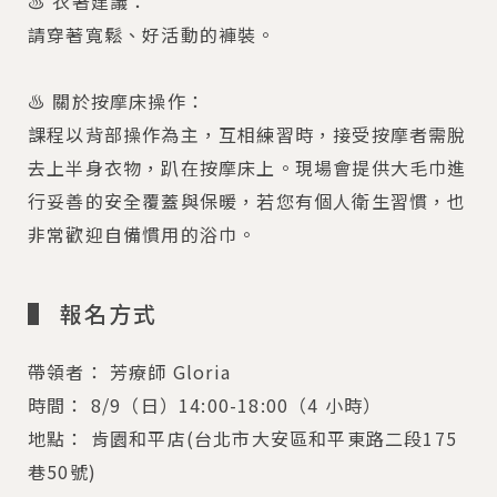
♨ 衣著建議：
請穿著寬鬆、好活動的褲裝。
♨ 關於按摩床操作：
課程以背部操作為主，互相練習時，接受按摩者需脫
去上半身衣物，趴在按摩床上。現場會提供大毛巾進
行妥善的安全覆蓋與保暖，若您有個人衛生習慣，也
非常歡迎自備慣用的浴巾。
▌ 報名方式
帶領者： 芳療師 Gloria
時間： 8/9（日）14:00-18:00（4 小時）
地點： 肯園和平店(台北市大安區和平東路二段175
巷50號)