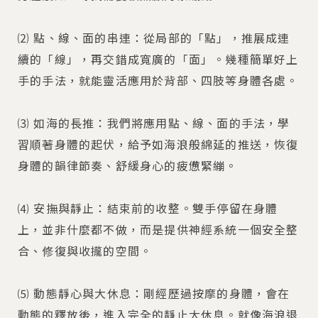
⑵ 點、線、面的串連：從局部的「點」，推展成連
續的「線」，再交錯成寬廣的「面」。幾種簡單好上
手的手法，就能靈活應用於背部、四肢等身體各處。
⑶ 如海的長推：我們將應用點、線、面的手法，學
習順著身體的起伏，給予如海浪般綿延的推送，恢復
身體的韻律節奏、舒緩身心的疲憊緊繃。
⑷ 安撫與靜止：結束前的收整。雙手停留在身體
上，並非什麼都不做，而是提供神經系統一個安全整
合、修復與收攏的空間。
⑸ 動態靜心與大休息：剛經歷過按摩的身體，會在
動態的釋放後，進入完全的靜止大休息。就像海浪退