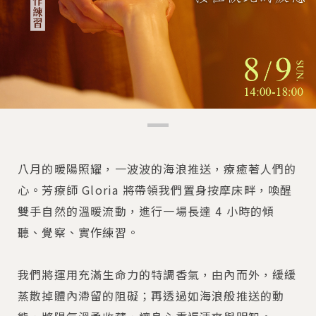
八月的暖陽照耀，一波波的海浪推送，療癒著人們的
心。芳療師 Gloria 將帶領我們置身按摩床畔，喚醒
雙手自然的溫暖流動，進行一場長達 4 小時的傾
聽、覺察、實作練習。
我們將運用充滿生命力的特調香氣，由內而外，緩緩
蒸散掉體內滯留的阻礙；再透過如海浪般推送的動