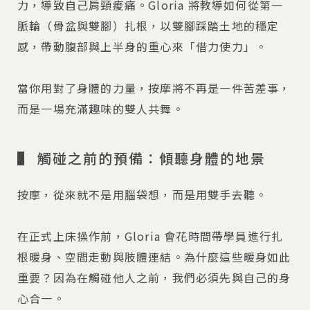
力，導致自己肩頸痠痛。Gloria 將教導如何從第一
脈輪（骨盆與雙腳）扎根，以雙腳踩踏土地的穩定
感，帶動腹部與上半身的重心來「借力使力」。
當你用對了身體的力量，按摩將不再是一件苦差事，
而是一場充滿趣味的雙人共舞。
▌ 觸碰之前的預備：傾聽身體的地景
按摩，從來就不是用腦袋想，而是用雙手去聽。
在正式上床操作前，Gloria 會花時間帶學員進行扎
根暖身、空間走動與肢體連結。為什麼這些暖身如此
重要？因為在觸碰他人之前，我們必須先與自己的身
心合一。