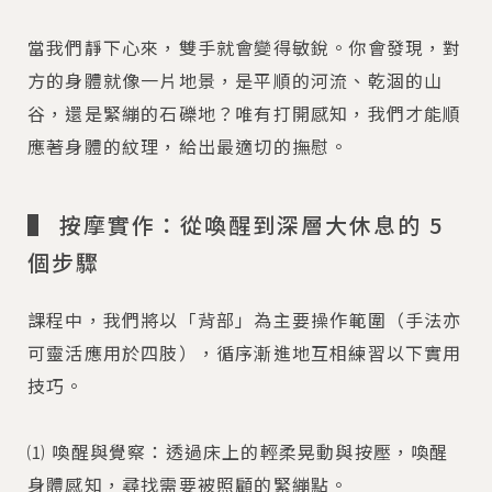
當我們靜下心來，雙手就會變得敏銳。你會發現，對
方的身體就像一片地景，是平順的河流、乾涸的山
谷，還是緊繃的石礫地？唯有打開感知，我們才能順
應著身體的紋理，給出最適切的撫慰。
▌ 按摩實作：從喚醒到深層大休息的 5
個步驟
課程中，我們將以「背部」為主要操作範圍（手法亦
可靈活應用於四肢），循序漸進地互相練習以下實用
技巧。
⑴ 喚醒與覺察：透過床上的輕柔晃動與按壓，喚醒
身體感知，尋找需要被照顧的緊繃點。