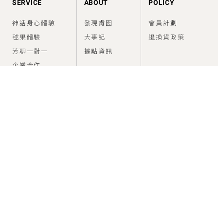
SERVICE
ABOUT
POLICY
神話身心體驗
發現肯園
會員計劃
毬果體驗
大事記
退換貨政策
芳聊一對一
據點資訊
企業合作
FEED
SUPPORT
香氣情報室
建議使用方法
問題與幫助
CONNECT
SERVICE
service@canjune.com.tw
電話 :
02-27081279
Time：10:00~18:00
LINE ID : @Canjune