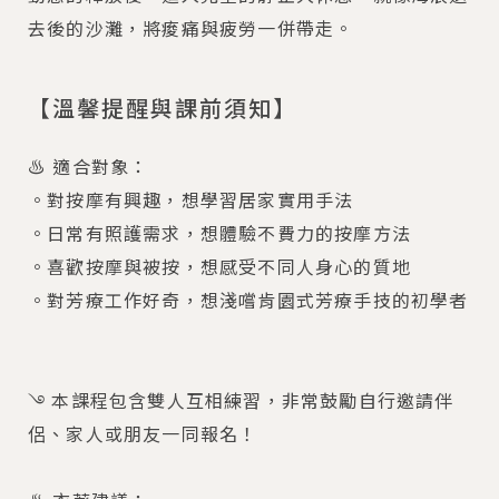
去後的沙灘，將痠痛與疲勞一併帶走。
【溫馨提醒與課前須知】
♨ 適合對象：
。對按摩有興趣，想學習居家實用手法
。日常有照護需求，想體驗不費力的按摩方法
。喜歡按摩與被按，想感受不同人身心的質地
。對芳療工作好奇，想淺嚐肯園式芳療手技的初學者
࿓ 本課程包含雙人互相練習，非常鼓勵自行邀請伴
侶、家人或朋友一同報名！