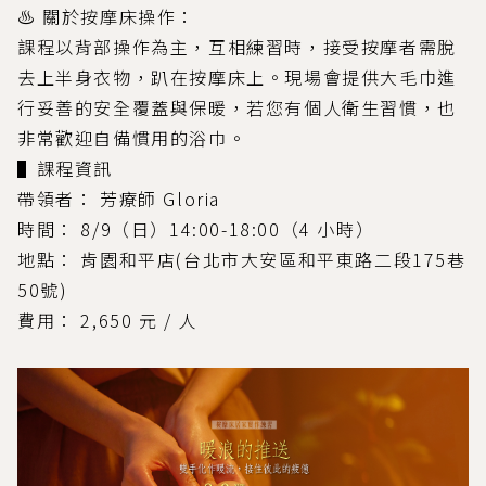
♨ 關於按摩床操作：
課程以背部操作為主，互相練習時，接受按摩者需脫
去上半身衣物，趴在按摩床上。現場會提供大毛巾進
行妥善的安全覆蓋與保暖，若您有個人衛生習慣，也
非常歡迎自備慣用的浴巾。
▌課程資訊
帶領者： 芳療師 Gloria
時間： 8/9（日）14:00-18:00（4 小時）
地點： 肯園和平店(台北市大安區和平東路二段175巷
50號)
費用： 2,650 元 / 人