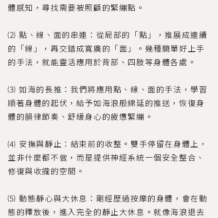
體感知，尋找需要被照顧的緊繃點。
⑵ 點、線、面的串連：從局部的「點」，推展成連續
的「線」，再交錯成寬廣的「面」。幾種簡單好上手
的手法，就能靈活應用於背部、四肢等身體各處。
⑶ 如海的長推：我們將應用點、線、面的手法，學習
順著身體的起伏，給予如海浪般綿延的推送，恢復身
體的韻律節奏、舒緩身心的疲憊緊繃。
⑷ 安撫與靜止：結束前的收整。雙手停留在身體上，
並非什麼都不做，而是提供神經系統一個安全整合、
修復與收攏的空間。
⑸ 動態靜心與大休息：剛經歷過按摩的身體，會在動
態的釋放後，進入完全的靜止大休息。就像海浪退去