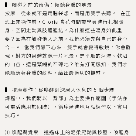
▌ 觸碰之前的預備：傾聽身體的地景
按摩，從來就不是用腦袋想，而是用雙手去聽。 ​ 在正
式上床操作前，Gloria 會花時間帶學員進行扎根暖
身、空間走動與肢體連結。為什麼這些暖身如此重
要？因為在觸碰他人之前，我們必須先與自己的身心
合一。 ​ 當我們靜下心來，雙手就會變得敏銳。你會發
現，對方的身體就像一片地景，是平順的河流、乾涸
的山谷，還是緊繃的石礫地？唯有打開感知，我們才
能順應著身體的紋理，給出最適切的撫慰。
▌ 按摩實作：從喚醒到深層大休息的 5 個步驟
課程中，我們將以「背部」為主要操作範圍（手法亦
可靈活應用於四肢），循序漸進地互相練習以下實用
技巧。
⑴ 喚醒與覺察：透過床上的輕柔晃動與按壓，喚醒身