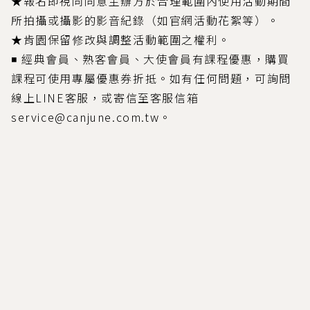
★報名即視同同意主辦方於合理範圍內使用活動期間
所拍攝或攝影的影音紀錄（如官網活動花絮等）。
★肯園保留修改與調整活動範圍之權利。
◾ 經典會員、熟客會員、大使會員有課程優惠，購買
課程可使用專屬優惠券折抵。如有任何問題，可詢問
線上LINE客服，或寄信至客服信箱
service@canjune.com.tw。