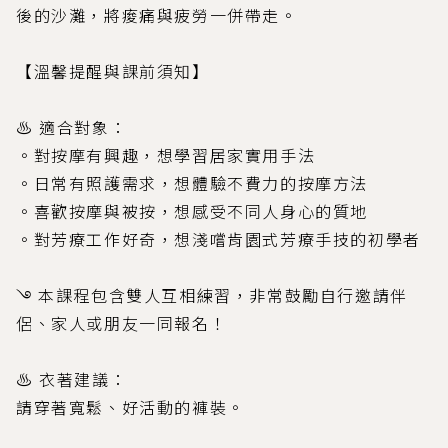
後的沙灘，將痠痛與疲勞一併帶走。
【溫馨提醒與課前須知】
♨ 適合對象：
。對按摩有興趣，想學習居家實用手法
。日常有照護需求，想體驗不費力的按摩方法
。喜歡按摩與被按，想感受不同人身心的質地
。對芳療工作好奇，想淺嚐肯園式芳療手技的初學者
࿓ 本課程包含雙人互相練習，非常鼓勵自行邀請伴
侶、家人或朋友一同報名！
♨ 衣著建議：
請穿著寬鬆、好活動的褲裝。