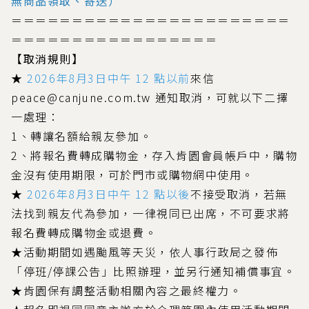
無商品領取、寄送）
＝＝＝＝＝＝＝＝＝＝＝＝＝＝＝＝＝＝＝＝＝＝＝
＝＝＝＝＝＝＝＝＝＝＝＝＝＝＝＝＝
【取消規則】
★
2026年8月3日中午 12 點以前
來信
peace@canjune.com.tw 通知取消，可就以下二擇
一處理：
1、轉讓名額給親友參加。
2、將報名費轉成購物金，存入肯園會員帳戶中，購物
金沒有使用期限，可於門市或購物網中使用。
★
2026年8月3日中午 12 點以後
不接受取消，若無
法找到親友代為參加，一律視同已出席，不可要求將
報名費轉成購物金或退費。
★活動期間如遇颱風等天災，依人事行政局之發佈
「停班/停課公告」比照辦理，並另行通知補償事宜。
★肯園保有調整活動相關內容之最終權力。