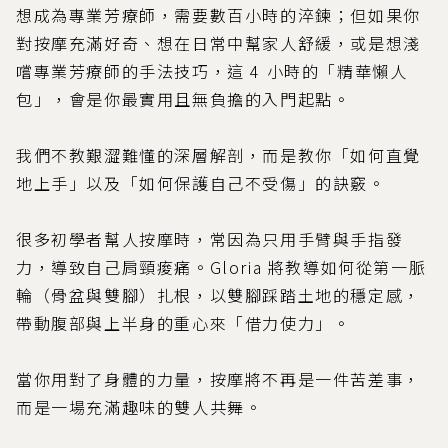
想成為專業芳療師，需要數百小時的淬鍊；但如果你
對按摩充滿好奇、想在日常中幫家人舒緩，或是想淺
嚐專業芳療師的手法技巧，這 4 小時的「精華懶人
包」，會是你最實用且無負擔的入門起點。
我們不教艱澀難懂的深層解剖，而是教你「如何直覺
地上手」以及「如何保護自己不受傷」的訣竅。
很多初學者幫人按摩時，常因為只用手臂與手指發
力，導致自己肩頸痠痛。Gloria 將教導如何從第一脈
輪（骨盆與雙腳）扎根，以雙腳踩踏土地的穩定感，
帶動腹部與上半身的重心來「借力使力」。
當你用對了身體的力量，按摩將不再是一件苦差事，
而是一場充滿趣味的雙人共舞。