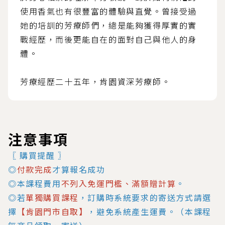
使用香氣也有很豐富的體驗與直覺。曾接受過
她的培訓的芳療師們，總是能夠獲得厚實的實
戰經歷，而後更能自在的面對自己與他人的身
體。
芳療經歷二十五年，肯園資深芳療師。
注意事項
〖 購買提醒 〗
◎
付款完成
才算報名成功
◎本課程費用
不列入免運門檻、滿額贈計算
。
◎若
單獨購買課程
，訂購時系統要求的寄送方式請選
擇
【肯園門市自取】
，避免系統產生運費。（本課程