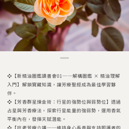
❖【新精油圖鑑讀書會01──解構圖鑑 × 精油理解
入門】解鎖寶藏知識，讓芳療聖經成為最佳學習夥
伴。
❖【芳香群星煉金術：行星的強勢位與弱勢位】透過
占星與芳香療法，探索行星能量的強弱勢，運用香氣
平衡內在，發揮天賦潛能。
❖【抗老芳療六講──維持身心長青與支持照護者的