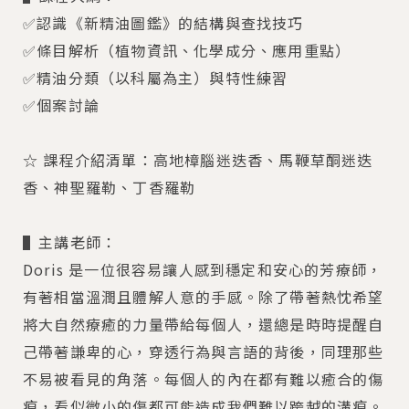
✅認識《新精油圖鑑》的結構與查找技巧
✅條目解析（植物資訊、化學成分、應用重點）
✅精油分類（以科屬為主）與特性練習
✅個案討論
☆ 課程介紹清單：高地樟腦迷迭香、馬鞭草酮迷迭
香、神聖羅勒、丁香羅勒
▌主講老師：
Doris 是一位很容易讓人感到穩定和安心的芳療師，
有著相當溫潤且體解人意的手感。除了帶著熱忱希望
將大自然療癒的力量帶給每個人，還總是時時提醒自
己帶著謙卑的心，穿透行為與言語的背後，同理那些
不易被看見的角落。每個人的內在都有難以癒合的傷
痕，看似微小的傷都可能造成我們難以跨越的溝痕。