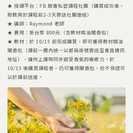
★ 授課平台：FB 臉書私密課程社團（購買成功後，
助教將於課程前2-3天寄送社團連結）
★ 講師：Raymond 老師
★ 費用：新台幣 800元（含教材精油聞香包）
★ 教材：於 10/15 前完成購買，即可獲得教材精油
聞香包（課前一週內統一以郵局掛號寄送至會員通訊
地址），讓你上課時同步感受香氣的療癒力。於
10/15 後購買課程者，仍可獲得聞香包，但不保證可
以於課前送達。