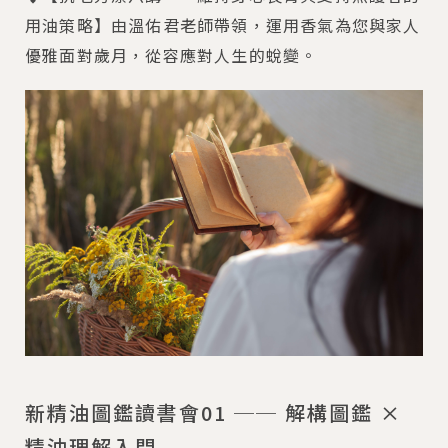
用油策略】由溫佑君老師帶領，運用香氣為您與家人
優雅面對歲月，從容應對人生的蛻變。
新精油圖鑑讀書會01 ── 解構圖鑑 ×
精油理解入門