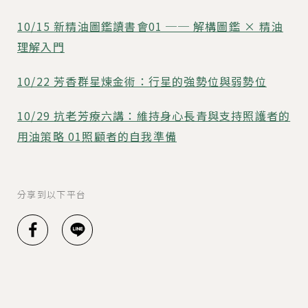
10/15 新精油圖鑑讀書會01 ── 解構圖鑑 × 精油
理解入門
10/22 芳香群星煉金術：行星的強勢位與弱勢位
10/29 抗老芳療六講：維持身心長青與支持照護者的
用油策略 01照顧者的自我準備
分享到以下平台