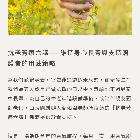
抗老芳療六講——維持身心長青與支持照
護者的用油策略
當我們談論老去，它並非遙遠的未來式，而是發生在
我們為家人或自己做選擇的日常中。無論你正照顧家
中長輩、為自己的中老年階段做準備，或陪伴親友面
對老化，由肯園創辦人溫佑君老師所帶領的【抗老芳
療六講】都將提供珍貴支持。
這是一場為期半年的香氣旅程，每月一次，用香氣創