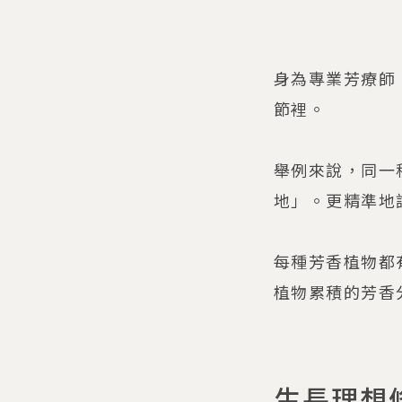
身為專業芳療師
節裡。
舉例來說，同一
地」。更精準地
每種芳香植物都
植物累積的芳香
生長理想