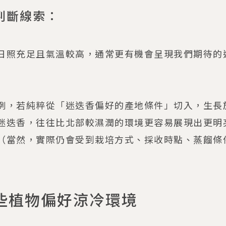
判斷線索：
日照充足且氣溫較高，通常更有機會呈現我們期待的
例，若純粹從「迷迭香偏好的產地條件」切入，生長
迷迭香，往往比北部較濕潤的環境更容易展現出更明
（當然，實際仍會受到栽培方式、採收時點、蒸餾條
些植物偏好涼冷環境