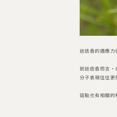
迷迭香的適應力
就迷迭香而言，
分子表現往往更
這點也有相關的