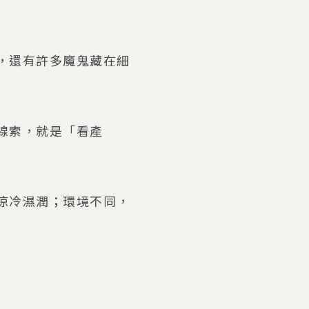
，還有許多魔鬼藏在細
線索，就是「看產
涼冷濕潤；環境不同，