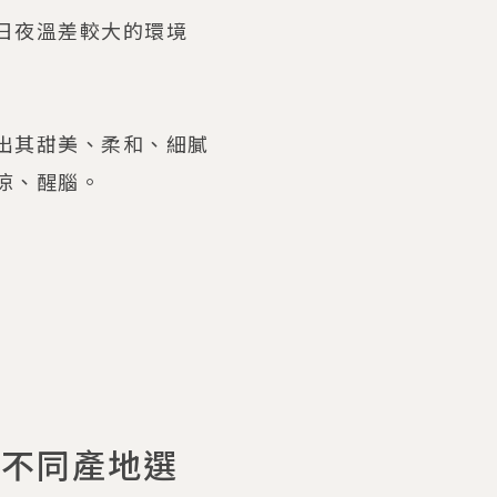
日夜溫差較大的環境
出其甜美、柔和、細膩
涼、醒腦。
有不同產地選