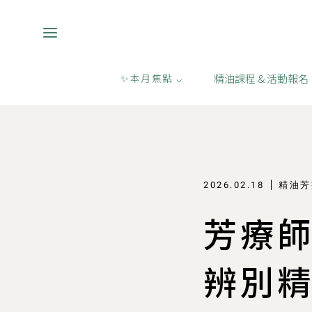
精油課程 & 活動報名
✨本月焦點 ⌵
香氣情報
/
精油芳療專欄
2026.02.18
精油芳
芳療
辨別