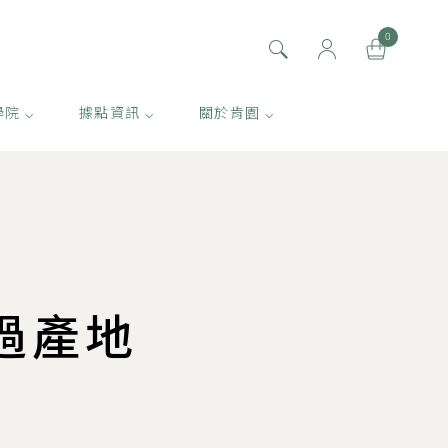
0
學院 ⌵
據點資訊 ⌵
關於肯園 ⌵
過產地