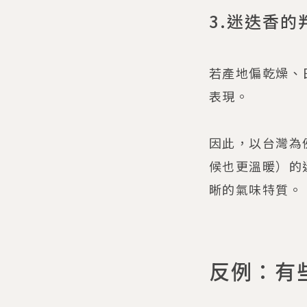
3.迷迭香的
若產地偏乾燥、
表現。
因此，以台灣為
候也更溫暖）的
晰的氣味特質。
反例：有