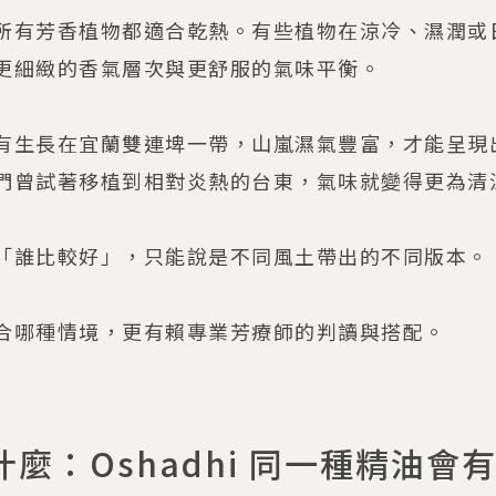
所有芳香植物都適合乾熱。有些植物在涼冷、濕潤或
更細緻的香氣層次與更舒服的氣味平衡。
有生長在宜蘭雙連埤一帶，山嵐濕氣豐富，才能呈現
們曾試著移植到相對炎熱的台東，氣味就變得更為清
「誰比較好」，只能說是不同風土帶出的不同版本。
合哪種情境，更有賴專業芳療師的判讀與搭配。
麼：Oshadhi 同一種精油會