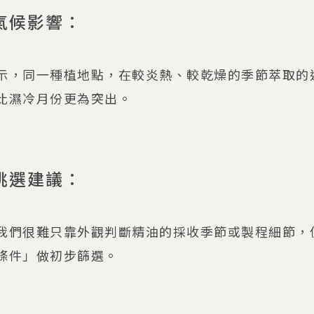
氣候影響：
示，同一種植地點，在較炎熱、較乾燥的季節萃取的
比濕冷月份更為突出。
挑選建議：
我們很難只靠外觀判斷精油的採收季節或製程細節，
條件」做初步篩選。