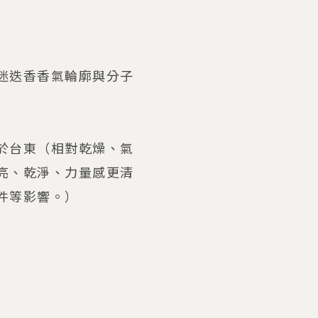
迷迭香香氣輪廓與分子
於台東（相對乾燥、氣
亮、乾淨、力量感更清
件等影響。）