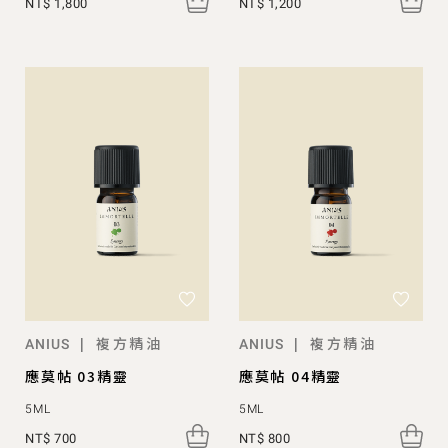
NT$ 1,800
NT$ 1,200
複方精油
複方精油
|
|
ANIUS
ANIUS
應莫帖 03精靈
應莫帖 04精靈
5ML
5ML
NT$ 700
NT$ 800