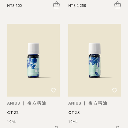
NT$ 600
NT$ 2,250
複方精油
複方精油
|
|
ANIUS
ANIUS
CT22
CT23
10ML
10ML