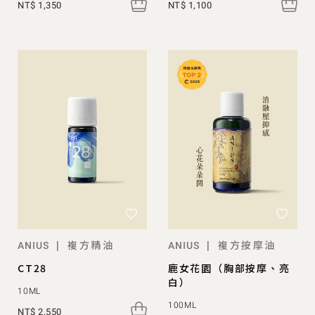
NT$ 1,350
NT$ 1,100
複方精油
複方按摩油
|
|
ANIUS
ANIUS
CT28
鹿女花園（胸部按摩、亮
白）
10ML
100ML
NT$ 2,550