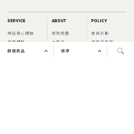
SERVICE
ABOUT
POLICY
神話身心體驗
發現肯園
會員計劃
毬果體驗
大事記
退換貨政策
芳聊一對一
據點資訊
篩選商品
排序
價格高到低
企業合作
價格低到高
Clear All
FEED
SUPPORT
香氣情報室
建議使用方法
系列 (
0
)
問題與幫助
神話夢油
產品類別 (
0
)
神話
複方精油
情緒需求 (
1
)
CT
複方植物油
減輕焦慮
按摩部位 (
0
)
應莫帖
複方按摩油
CONNECT
保持專注