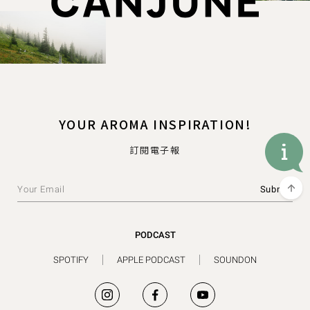
YOUR AROMA INSPIRATION!
訂閱電子報
PODCAST
SPOTIFY
APPLE PODCAST
SOUNDON