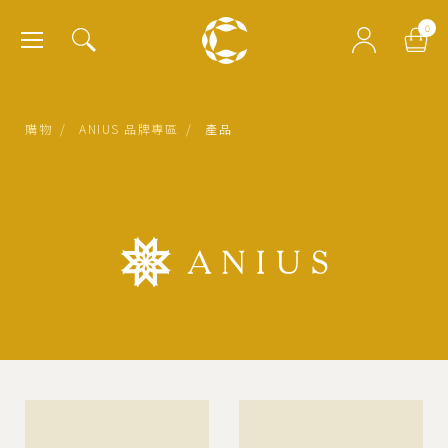
肯園 Canjune
0
購物
/
ANIUS 品牌專區
/
產品