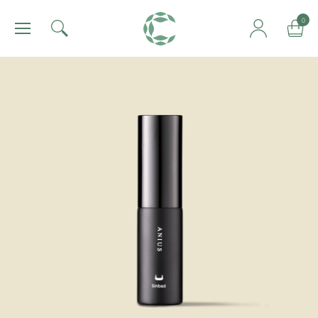
肯園 Canjune
0