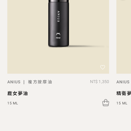
複方按摩油
|
NT$ 1,350
ANIUS
ANIUS
鹿女夢油
精衛
15 ML
15 ML