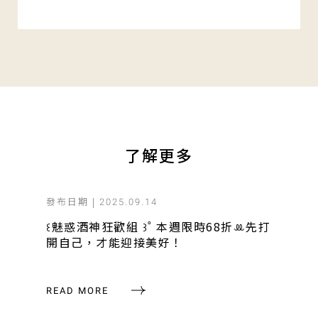
了解更多
發布日期 |
2025.09.14
꒰魅惑酒神狂歡組 ꒱˚ 本週限時68折ꔛ先打
開自己，才能迎接美好！
READ MORE