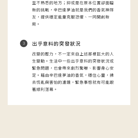
至不熟悉的地方；抑或是在原本位置卻面臨
新的挑戰，辛巴達夢油就是我們的香氣神隊
友，提供穩定能量克服恐懼、一同開創新
局。
出乎意料的突發狀況
3
改變的壓力，不一定來自上述那樣巨大的人
生變動。生活中一些出乎意料的突發狀況或
緊急問題，也會帶來劇烈驚嚇、影響身心安
定。藉由辛巴達夢油的香氣，穩住心靈，拂
去慌亂與害怕的濾鏡，緊急事態就有可能跟
著順利落幕。