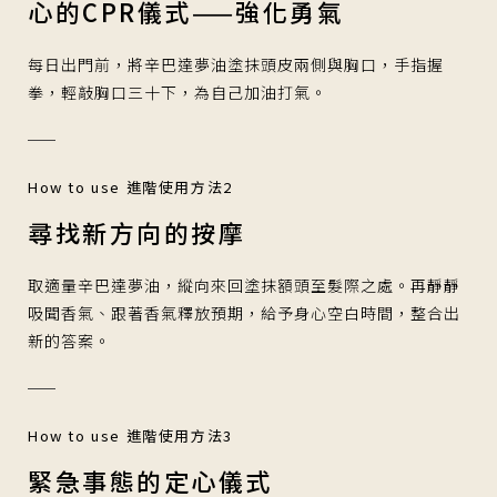
心的CPR儀式——強化勇氣
每日出門前，將辛巴達夢油塗抹頭皮兩側與胸口，手指握
拳，輕敲胸口三十下，為自己加油打氣。
How to use 進階使用方法2
尋找新方向的按摩
取適量辛巴達夢油，縱向來回塗抹額頭至髮際之處。再靜靜
吸聞香氣、跟著香氣釋放預期，給予身心空白時間，整合出
新的答案。
How to use 進階使用方法3
緊急事態的定心儀式