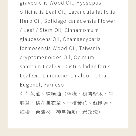
graveolens Wood Oil, Hyssopus
officinalis Leaf Oil, Lavandula latifolia
Herb Oil, Solidago canadensis Flower
/ Leaf / Stem Oil, Cinnamomum
glaucescens Oil, Chamaecyparis
formosensis Wood Oil, Taiwania
cryptomerioides Oil, Ocimum
sanctum Leaf Oil, Cistus ladaniferus
Leaf Oil, Limonene, Linalool, Citral,
Eugenol, Farnesol
荷荷芭油、純精油（檸檬、秘魯聖木、牛
膝草、穗花薰衣草、一枝黃花、蘇剛達、
紅檜、台灣杉、神聖羅勒、岩玫瑰）