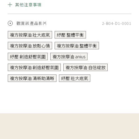
嬰兒
孕婦
其他注意事項
6 歲前嬰幼兒需
孕婦使用需受指
指導使用
導
精油萃取方式與成分不同，沈澱與混濁皆屬正常現象。 本品限
觀賞該產品影片
2-B04-D1-0001
外用，避免接觸眼睛、黏膜及破損肌膚。皮膚敏感者及嬰幼兒
複方按摩油 壯大底氣
紓壓 整體平衡
使用前請先局部測試；孕婦或特殊體質者建議諮詢專業人員。
請置於兒童不易取得處。
複方按摩油 放鬆心情
複方按摩油 整體平衡
紓壓 創造舒壓氛圍
複方按摩油 anius
複方按摩油 創造舒壓氛圍
複方按摩油 自信綻放
複方按摩油 清新助清晰
紓壓 壯大底氣