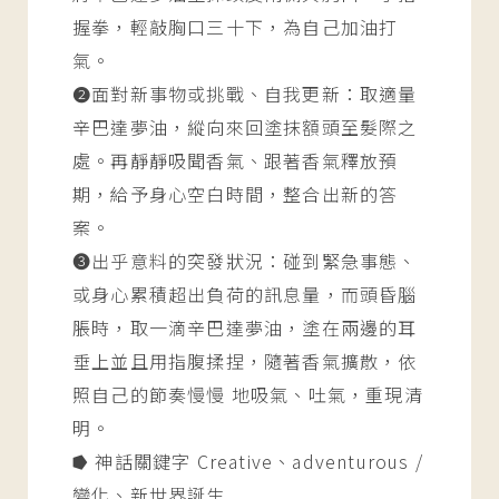
握拳，輕敲胸口三十下，為自己加油打
氣。
➋面對新事物或挑戰、自我更新：取適量
辛巴達夢油，縱向來回塗抹額頭至髮際之
處。再靜靜吸聞香氣、跟著香氣釋放預
期，給予身心空白時間，整合出新的答
案。
➌出乎意料的突發狀況：碰到緊急事態、
或身心累積超出負荷的訊息量，而頭昏腦
脹時，取一滴辛巴達夢油，塗在兩邊的耳
垂上並且用指腹揉捏，隨著香氣擴散，依
照自己的節奏慢慢 地吸氣、吐氣，重現清
明。
⭓ 神話關鍵字 Creative、adventurous /
變化、新世界誕生