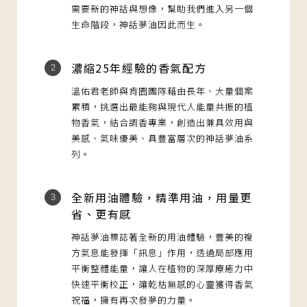
需要新的神話與想像，幫助我們進入另一個
生命階段，神話夢油因此而生。
濃縮25年經驗的香氣配方
2
溫佑君老師與肯園團隊藉由長年、大量個案
累積，挑選出最能夠與現代人能量共振的植
物香氣，結合調香專業，創造出兼具效用與
美感、氣味優美、具豐富層次的神話夢油系
列。
全新用油體驗，精準用油，用量更
3
省、更有感
神話夢油標誌著全新的用油體驗，豐美的複
方氣息能發揮「訊息」作用，透過局部應用
平衡整體能量，讓人在植物的深厚療癒力中
快速平衡校正，讓乾枯無感的心靈獲得香氣
祝福，擁有再次發夢的力量。