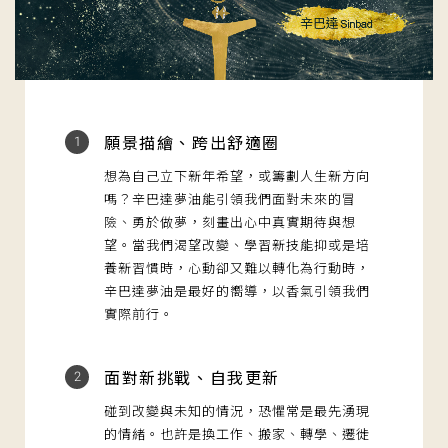
願景描繪、跨出舒適圈
1
想為自己立下新年希望，或籌劃人生新方向
嗎？辛巴達夢油能引領我們面對未來的冒
險、勇於做夢，刻畫出心中真實期待與想
望。當我們渴望改變、學習新技能抑或是培
養新習慣時，心動卻又難以轉化為行動時，
辛巴達夢油是最好的嚮導，以香氣引領我們
實際前行。
面對新挑戰、自我更新
2
碰到改變與未知的情況，恐懼常是最先湧現
的情緒。也許是換工作、搬家、轉學、遷徙