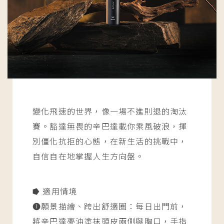
變化飛速的世界，像一場不進則退的淘汰
賽。豁達無畏的辛巴達載你乘風破浪，揮
別僵化抗拒的心態，在新生活的挑戰中，
自信自在地掌握人生方向盤。
⭓ 適用情境
➊願景描繪、跨出舒適圈：每日出門前，
將辛巴達夢油塗抹頭皮兩側與胸口，手指