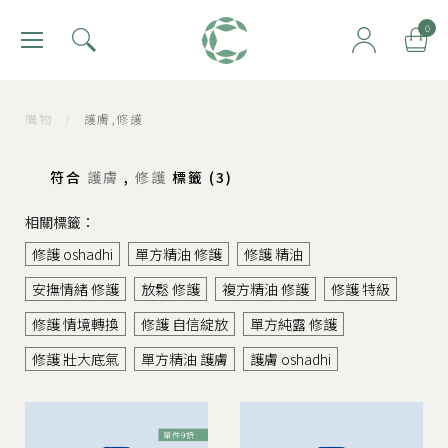
肯園 Canjune
0
購物
/
護膚,修護
符合
護膚
,
修護
標籤 (
3
)
相關標籤：
修護 oshadhi
單方精油 修護
修護 精油
安撫情緒 修護
放鬆 修護
複方精油 修護
修護 特級
修護 情境轉換
修護 自信綻放
單方純露 修護
修護 壯大底氣
單方精油 護膚
護膚 oshadhi