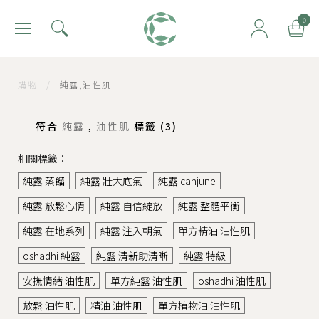
肯園 Canjune
0
購物
/
純露,油性肌
符合
純露
,
油性肌
標籤 (
3
)
相關標籤：
純露 蒸餾
純露 壯大底氣
純露 canjune
純露 放鬆心情
純露 自信綻放
純露 整體平衡
純露 在地系列
純露 注入朝氣
單方精油 油性肌
oshadhi 純露
純露 清新助清晰
純露 特級
安撫情緒 油性肌
單方純露 油性肌
oshadhi 油性肌
放鬆 油性肌
精油 油性肌
單方植物油 油性肌