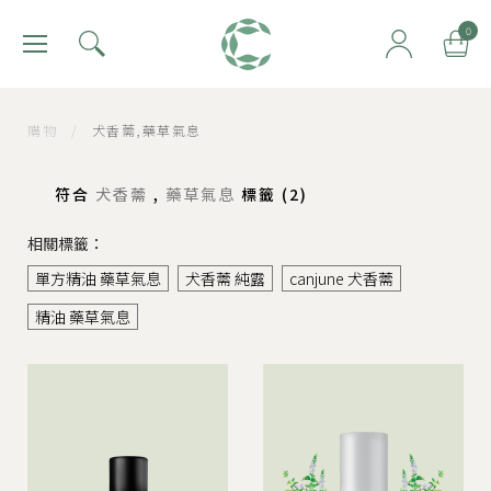
肯園 Canjune
0
購物
/
犬香薷,藥草氣息
符合
犬香薷
,
藥草氣息
標籤 (
2
)
相關標籤：
單方精油 藥草氣息
犬香薷 純露
canjune 犬香薷
精油 藥草氣息