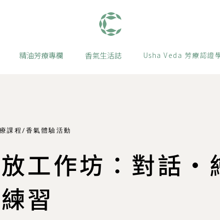
肯園 Canjune
精油芳療專欄
香氣生活誌
Usha Veda 芳療認證
療課程/香氣體驗活動
安放工作坊：對話・
的練習