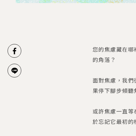
您的焦慮藏在哪
的角落？
面對焦慮，我們往
果停下腳步傾聽
或許焦慮一直等
於忘記它最初的