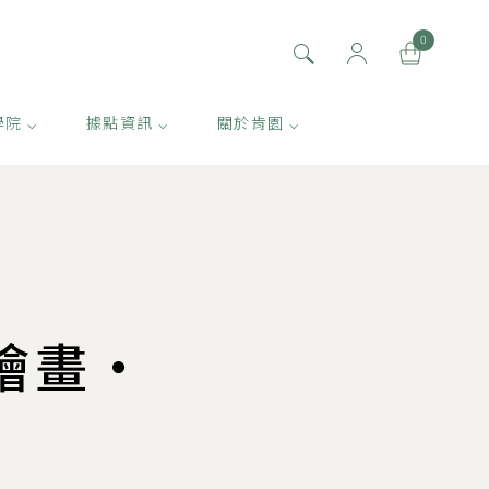
0
學院 ⌵
據點資訊 ⌵
關於肯園 ⌵
繪畫・