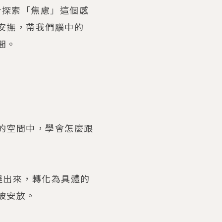
焦於探索「焦慮」這個感
安撫，帶我們腦中的
間。
的空間中，學會怎麼跟
表達出來，轉化為具體的
被安放。