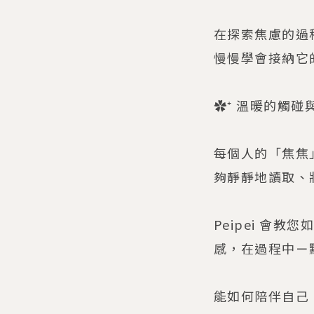
在探索焦慮的過
慢慢學會接納它
✿⁺ 溫暖的觸碰
每個人的「焦焦
夠靜靜地讀取、
Peipei 會
感，在過程中ㄧ
能如何陪伴自己