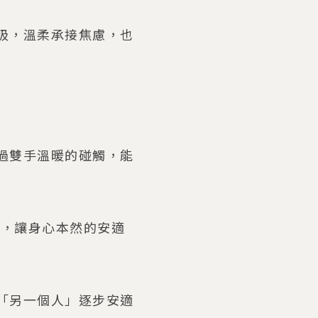
吸，溫柔承接焦慮，也
過雙手溫暖的碰觸，能
體，讓身心本然的安適
「另一個人」逐步安適