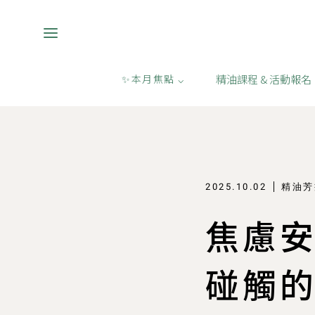
精油課程 & 活動報名
✨本月焦點 ⌵
香氣情報
/
精油芳療課程/香氣體驗活動
2025.10.02
精油芳
焦慮
碰觸