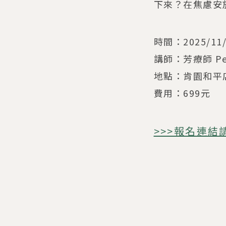
下來？在焦慮安
時間：2025/11
講師：芳療師 Pei
地點：肯園和平店
費用：699元
>>>報名連結