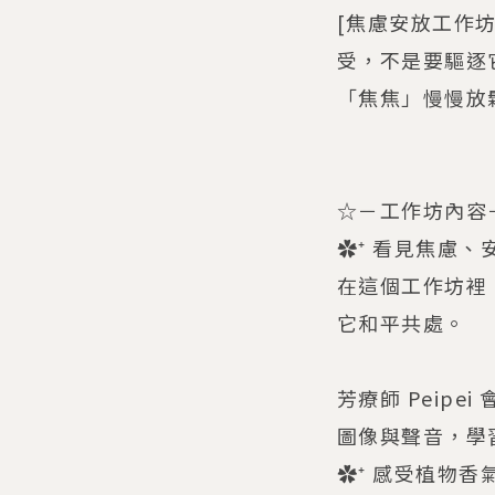
[焦慮安放工作坊
受，不是要驅逐
「焦焦」慢慢放
☆－工作坊內容
✿⁺ 看見焦慮、
在這個工作坊裡
它和平共處。
芳療師 Peip
圖像與聲音，學
✿⁺ 感受植物香