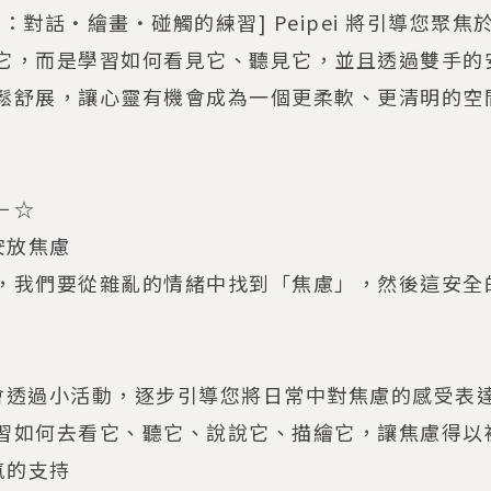
：對話・繪畫・碰觸的練習] Peipei 將引導您聚
它，而是學習如何看見它、聽見它，並且透過雙手的
鬆舒展，讓心靈有機會成為一個更柔軟、更清明的空
－☆
安放焦慮
，我們要從雜亂的情緒中找到「焦慮」，然後這安全
ei 會透過小活動，逐步引導您將日常中對焦慮的感受
習如何去看它、聽它、說說它、描繪它，讓焦慮得以
氣的支持