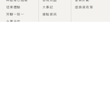
毬果體驗
大事記
退換貨政策
芳聊一對一
據點資訊
企業合作
FEED
SUPPORT
香氣情報室
建議使用方法
問題與幫助
CONNECT
SERVICE
service@canjune.com.tw
電話 :
02-27081279
Time：10:00~18:00
LINE ID : @Canjune