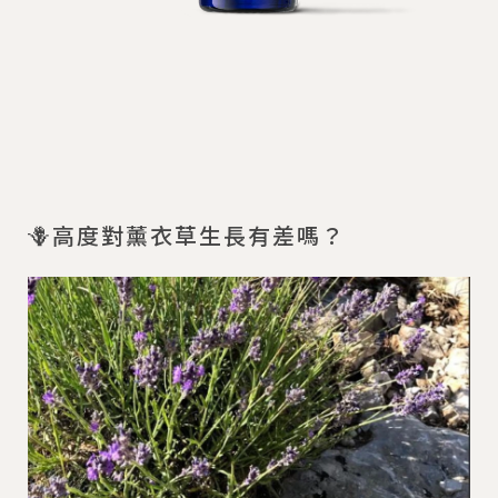
🪻高度對薰衣草生長有差嗎？