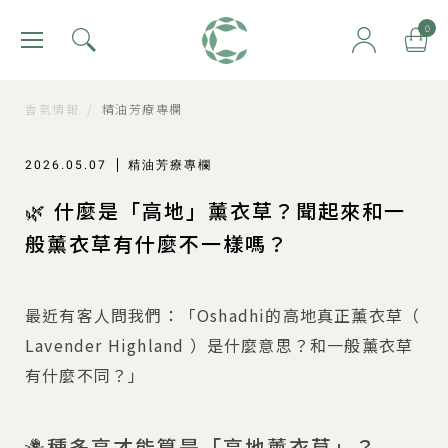
肯園 Canjune
0
香氣情報
/
精油芳療專欄
2026.05.07
精油芳療專欄
🌿 什麼是「高地」薰衣草？聞起來和一
般薰衣草有什麼不一樣嗎？
最近有客人問我們：「Oshadhi的高地真正薰衣草（
Lavender Highland ）是什麼意思？和一般薰衣草
有什麼不同？」
🪻種多高才能算是「高地薰衣草」？