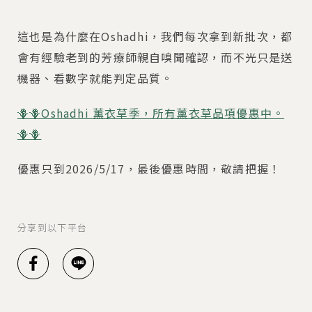
這也是為什麼在Oshadhi，我們每次拿到新批次，都
會有經驗老到的芳療師親自嗅聞確認，而不光只是送
機器、看數字就能判定品質。
🪻🪻Oshadhi 薰衣草季，所有薰衣草品項優惠中。
🪻🪻
優惠只到2026/5/17，最後優惠時間，敬請把握！
分享到以下平台