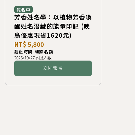
報名中
芳香姓名學：以植物芳香喚
醒姓名潛藏的能量印記 (晚
鳥優惠現省1620元)
NT$ 5,800
截止時間
剩餘名額
2026/10/27
不限人數
立即報名