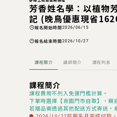
🌿線上私塾當期課程
芳香姓名學：以植物
記 (晚鳥優惠現省162
報名開始時間
2026/06/15
報名結束時間
2026/10/27
課程簡介
講師簡介
課程列表
課程簡介
課程費用不列入免運門檻計算。
下單時選擇【肯園門市自取】，親
若贈品需透過其他配送方式寄送，
⭓ 2026/10/27前報名且完成付款