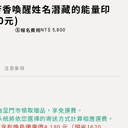
芳香喚醒姓名潛藏的能量印
0元)
報名費用
NT$ 5,800
注意事項
自至門市領取贈品，享免運費。
系統將依您選擇的寄送方式計算相應運費。
，享有晚鳥優惠價4,180 元（現省1620