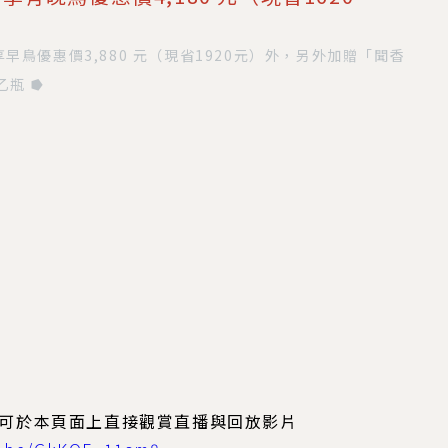
了享早鳥優惠價3,880 元（現省1920元）外，另外加贈「聞香
乙瓶 ⭓
購買後可於本頁面上直接觀賞直播與回放影片