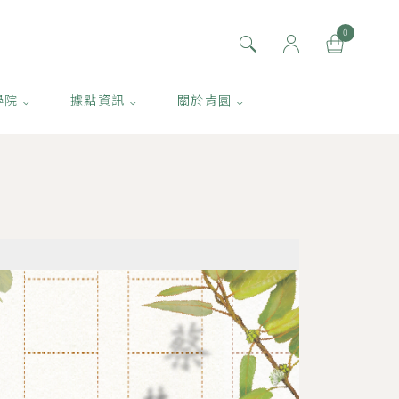
0
學院 ⌵
據點資訊 ⌵
關於肯園 ⌵