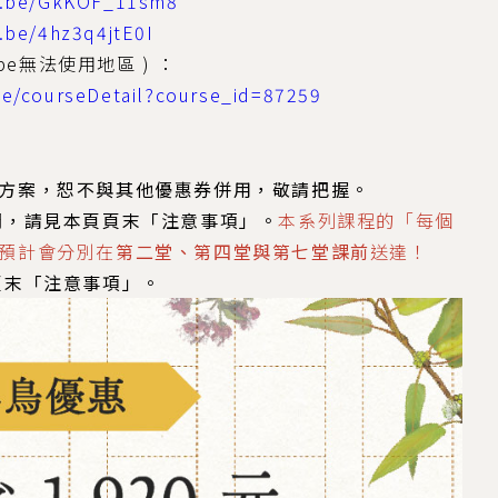
tu.be/GkKOF_11sm8
u.be/4hz3q4jtE0I
be無法使用地區 ) ：
se/courseDetail?course_id=87259
最優惠方案，恕不與其他優惠券併用，敬請把握。
間，請見本頁頁末「注意事項」。
本系列課程的「每個
預計會分別在
第二堂、第四堂與第七堂課前
送達！
頁末「注意事項」。