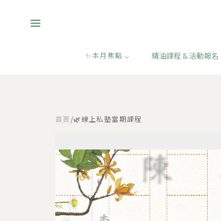
精油課程 & 活動報名
✨本月焦點 ⌵
首頁
/
🌿線上私塾當期課程