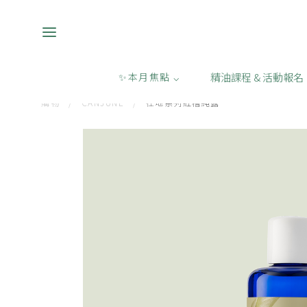
精油課程 & 活動報名
✨本月焦點 ⌵
購物
/
CANJUNE
/
在地系列紅檜純露