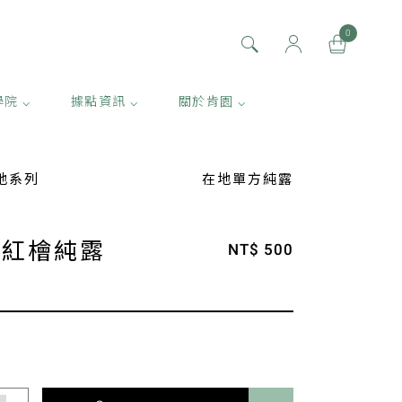
0
學院 ⌵
據點資訊 ⌵
關於肯園 ⌵
在地系列
在地單方純露
列紅檜純露
NT$ 500