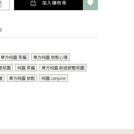
加入購物車
項
單方純露 蒸餾
單方純露 放鬆心情
壓氛圍
純露 蒸餾
單方純露 創造舒壓氛圍
緒
單方純露 放鬆
純露 canjune