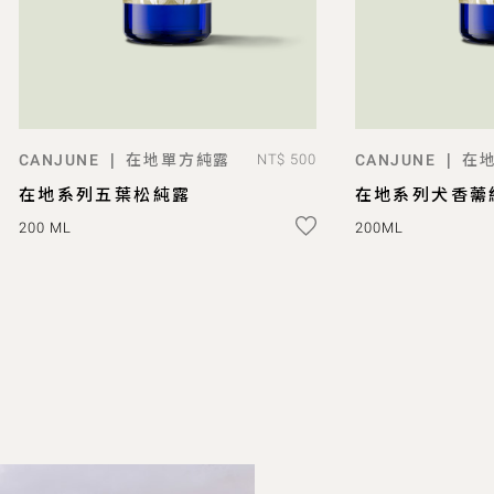
在地單方純露
在
|
|
CANJUNE
NT$ 500
CANJUNE
已售完
AD
在地系列五葉松純露
在地系列犬香薷
200 ML
200ML