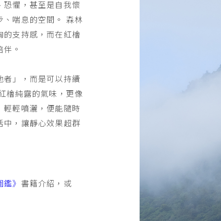
、恐懼，甚至是自我懷
步、喘息的空間。 森林
胸的支持感，而在紅檜
陪伴。
他者」，而是可以持續
而紅檜純露的氣味，更像
，輕輕噴灑，便能隨時
活中，讓靜心效果超群
圖鑑》
書籍介紹，或