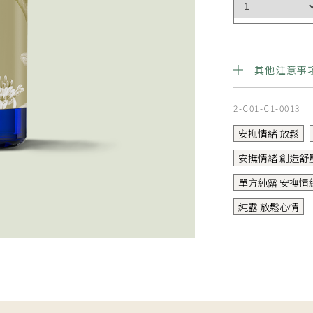
其他注意事
.
2-C01-C1-0013
安撫情緒 放鬆
安撫情緒 創造舒
單方純露 安撫情
純露 放鬆心情