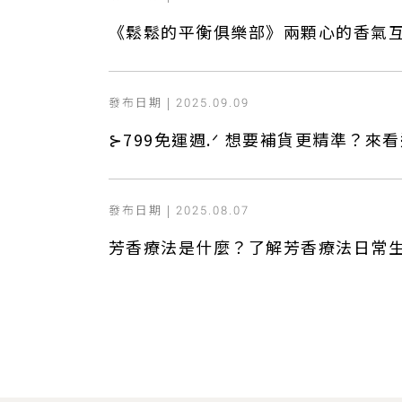
《鬆鬆的平衡俱樂部》兩顆心的香氣
發布日期 |
2025.09.09
⊱799免運週.ᐟ 想要補貨更精準？來看
發布日期 |
2025.08.07
芳香療法是什麼？了解芳香療法日常