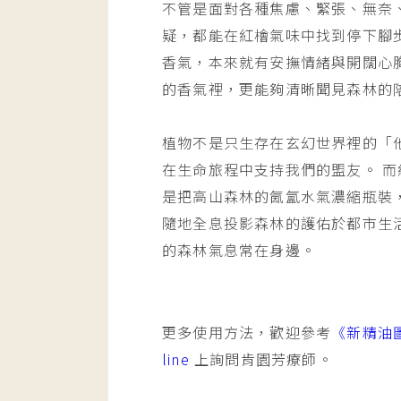
不管是面對各種焦慮、緊張、無奈
疑，都能在紅檜氣味中找到停下腳
香氣，本來就有安撫情緒與開闊心
的香氣裡，更能夠清晰聞見森林的
植物不是只生存在玄幻世界裡的「
在生命旅程中支持我們的盟友。 
是把高山森林的氤氳水氣濃縮瓶裝
隨地全息投影森林的護佑於都市生
的森林氣息常在身邊。
更多使用方法，歡迎參考
《新精油
line
上詢問肯園芳療師。