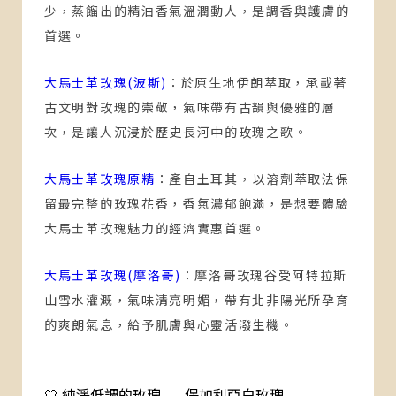
少，蒸餾出的精油香氣溫潤動人，是調香與護膚的
首選。
大馬士革玫瑰(波斯)
：
於原生地伊朗萃取，承載著
古文明對玫瑰的崇敬，氣味帶有古韻與優雅的層
次，是讓人沉浸於歷史長河中的玫瑰之歌。
大馬士革玫瑰原精
：
產自土耳其，以溶劑萃取法保
留最完整的玫瑰花香，香氣濃郁飽滿，是想要體驗
大馬士革玫瑰魅力的經濟實惠首選。
大馬士革玫瑰(摩洛哥)
：
摩洛哥玫瑰谷受阿特拉斯
山雪水灌溉，氣味清亮明媚，帶有北非陽光所孕育
的爽朗氣息，給予肌膚與心靈活潑生機。
🤍 純淨低調的玫瑰——保加利亞白玫瑰