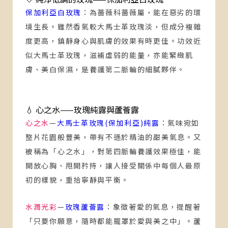
保加利亞白玫瑰
：
為薔薇科薔薇屬，能在惡劣的環
境生長。雖然香氣較大馬士革玫瑰淡，但成分複雜
度更高，鎮靜身心與肌膚的效果有時更佳。功效近
似大馬士革玫瑰，滋補虛弱的能量，亦能緊緻肌
膚、美白保濕，是養護第二脈輪的細膩夥伴。
💧 心之水——玫瑰純露與蘆薈露
心之水
—
大馬士革玫瑰(保加利亞)純露
：
氣味宛如
整片花園般豐美，帶有不遜於精油的甜美氣息。又
被稱為「心之水」，對第四脈輪養護效果極佳，能
開放心胸、甩開矜持，讓人接受關係中每個人最原
初的樣貌，重拾寧靜與平衡。
水潤光彩
—
玫瑰蘆薈露
：
象徵著愛的氣息，提醒著
「只要你願意，隨時都能籠罩於愛與美之中」。蘆