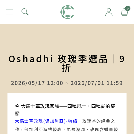
肯園 Canjune
0
Oshadhi 玫瑰季選品｜9
折
2026/05/17 12:00 ~ 2026/07/01 11:59
🌹 大馬士革玫瑰家族——四種風土，四種愛的姿
態
大馬士革玫瑰(保加利亞)-特級
：
玫瑰谷的經典之
作，保加利亞海拔較高、氣候溼潤，玫瑰含蠟量較