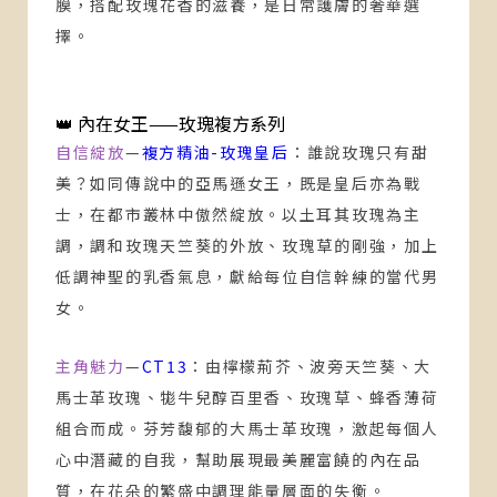
膜，搭配玫瑰花香的滋養，是日常護膚的奢華選
擇。
👑 內在女王——玫瑰複方系列
自信綻放
—
複方精油-玫瑰皇后
：
誰說玫瑰只有甜
美？如同傳說中的亞馬遜女王，既是皇后亦為戰
士，在都市叢林中傲然綻放。以土耳其玫瑰為主
調，調和玫瑰天竺葵的外放、玫瑰草的剛強，加上
低調神聖的乳香氣息，獻給每位自信幹練的當代男
女。
主角魅力
—
CT13
：
由檸檬荊芥、波旁天竺葵、大
馬士革玫瑰、牻牛兒醇百里香、玫瑰草、蜂香薄荷
組合而成。芬芳馥郁的大馬士革玫瑰，激起每個人
心中潛藏的自我，幫助展現最美麗富饒的內在品
質，在花朵的繁盛中調理能量層面的失衡。