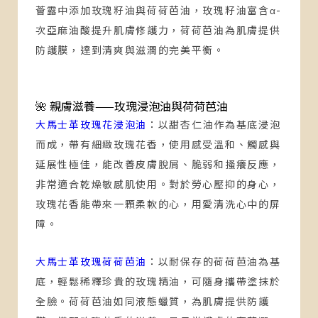
薈露中添加玫瑰籽油與荷荷芭油，玫瑰籽油富含α-
次亞麻油酸提升肌膚修護力，荷荷芭油為肌膚提供
防護膜，達到清爽與滋潤的完美平衡。
🌺 親膚滋養——玫瑰浸泡油與荷荷芭油
大馬士革玫瑰花浸泡油
：
以甜杏仁油作為基底浸泡
而成，帶有細緻玫瑰花香，使用感受溫和、觸感與
延展性極佳，能改善皮膚脫屑、脆弱和搔癢反應，
非常適合乾燥敏感肌使用。對於勞心壓抑的身心，
玫瑰花香能帶來一顆柔軟的心，用愛清洗心中的屏
障。
大馬士革玫瑰荷荷芭油
：
以耐保存的荷荷芭油為基
底，輕鬆稀釋珍貴的玫瑰精油，可隨身攜帶塗抹於
全臉。荷荷芭油如同液態蠟質，為肌膚提供防護