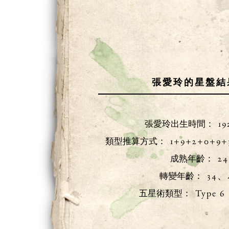
張愛玲的星盤結
19
張愛玲出生時間：
1+9+2+0+9
類型推算方式：
24
成熟年齡：
34、
轉變年齡：
Type 6
五星術類型：