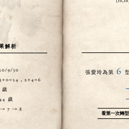
果解析
6
20/9/30
張愛玲為第
+3+0=24，2+4=6
歲
44
歲
 → 7 → 8
看第一次轉型