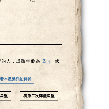
24
型的人，成熟年齡為
歲
看本星盤詳細解析
星盤
看第二次轉型星盤